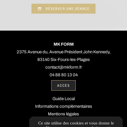
RÉSERVER UNE SÉANCE
MK FORM
2375 Avenue du, Avenue Président John Kennedy,
83140 Six-Fours-les-Plages
contact@mkform.fr
04 88 80 13 04
ACCÈS
Guide Local
Informations complémentaires
Mentions légales
Politique de confidentialité
Ce site utilise des cookies et vous donne le