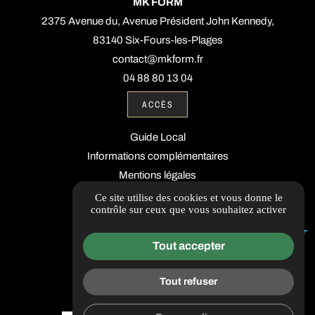
MK FORM
2375 Avenue du, Avenue Président John Kennedy,
83140 Six-Fours-les-Plages
contact@mkform.fr
04 88 80 13 04
ACCÈS
Guide Local
Informations complémentaires
Mentions légales
Politique de confidentialité
Ce site utilise des cookies et vous donne le
contrôle sur ceux que vous souhaitez activer
Gestion des cookies
Tout accepter
Tout refuser