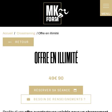
Panneau de gestion des cookies
Accueil
Crosstraining
Offre en illimité
RETOUR
OFFRE EN ILLIMITÉ
49€ 90
RÉSERVER SA SÉANCE
BESOIN DE RENSEIGNEMENTS ?