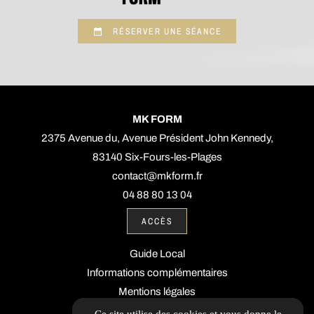
RÉSERVER UNE SÉANCE
MK FORM
2375 Avenue du, Avenue Président John Kennedy,
83140 Six-Fours-les-Plages
contact@mkform.fr
04 88 80 13 04
ACCÈS
Guide Local
Informations complémentaires
Mentions légales
Politique de confidentialité
Ce site utilise des cookies et vous donne le