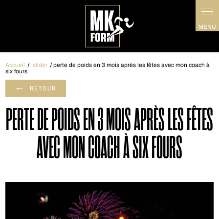
Panneau de gestion des cookies
Accueil
slider
perte de poids en 3 mois après les fêtes avec mon coach à
six fours
RETOUR
PERTE DE POIDS EN 3 MOIS APRÈS LES FÊTES
AVEC MON COACH À SIX FOURS